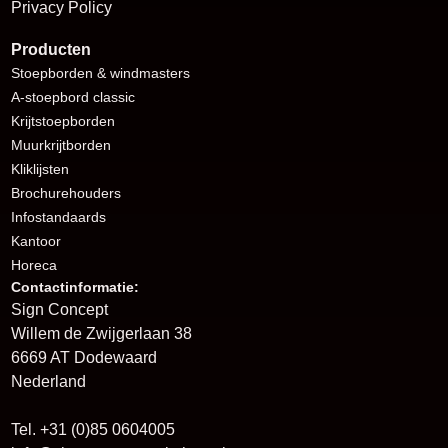
Privacy Policy
Producten
Stoepborden
& windmasters
A-stoepbord classic
Krijtstoepborden
Muurkrijtborden
Kliklijsten
Brochurehouders
I
nfostandaards
Kantoor
Horeca
Contactinformatie:
Sign Concept
Willem de Zwijgerlaan 38
6669 AT Dodewaard
Nederland
Tel. +31 (0)85 0604005