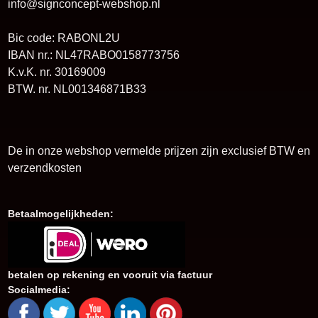
info@signconcept-webshop.nl
Bic code: RABONL2U
IBAN nr.: NL47RABO0158773756
K.v.K. nr. 30169009
BTW. nr. NL001346871B33
De in onze webshop vermelde prijzen zijn exclusief BTW en
verzendkosten
Betaalmogelijkheden:
betalen op rekening en vooruit via factuur
Socialmedia: