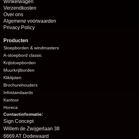
Winkelwagen
Verzendkosten
Over ons
Algemene voorwaarden
Privacy Policy
Producten
Stoepborden
& windmasters
A-stoepbord classic
Krijtstoepborden
Muurkrijtborden
Kliklijsten
Brochurehouders
I
nfostandaards
Kantoor
Horeca
Contactinformatie:
Sign Concept
Willem de Zwijgerlaan 38
6669 AT Dodewaard