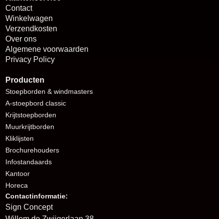
Contact
Winkelwagen
Verzendkosten
Over ons
Algemene voorwaarden
Privacy Policy
Producten
Stoepborden
& windmasters
A-stoepbord classic
Krijtstoepborden
Muurkrijtborden
Kliklijsten
Brochurehouders
I
nfostandaards
Kantoor
Horeca
Contactinformatie:
Sign Concept
Willem de Zwijgerlaan 38