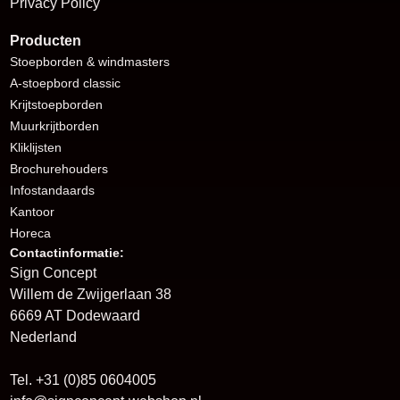
Privacy Policy
Producten
Stoepborden
& windmasters
A-stoepbord classic
Krijtstoepborden
Muurkrijtborden
Kliklijsten
Brochurehouders
I
nfostandaards
Kantoor
Horeca
Contactinformatie:
Sign Concept
Willem de Zwijgerlaan 38
6669 AT Dodewaard
Nederland
Tel. +31 (0)85 0604005