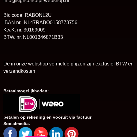
info@signconcept-webshop.nl
Bic code: RABONL2U
IBAN nr.: NL47RABO0158773756
K.v.K. nr. 30169009
BTW. nr. NL001346871B33
De in onze webshop vermelde prijzen zijn exclusief BTW en
verzendkosten
Betaalmogelijkheden:
betalen op rekening en vooruit via factuur
Socialmedia: